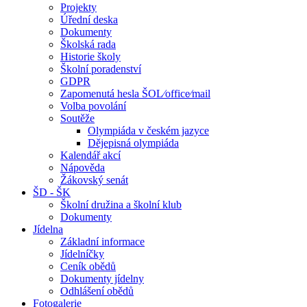
Projekty
Úřední deska
Dokumenty
Školská rada
Historie školy
Školní poradenství
GDPR
Zapomenutá hesla ŠOL⁄office⁄mail
Volba povolání
Soutěže
Olympiáda v českém jazyce
Dějepisná olympiáda
Kalendář akcí
Nápověda
Žákovský senát
ŠD - ŠK
Školní družina a školní klub
Dokumenty
Jídelna
Základní informace
Jídelníčky
Ceník obědů
Dokumenty jídelny
Odhlášení obědů
Fotogalerie