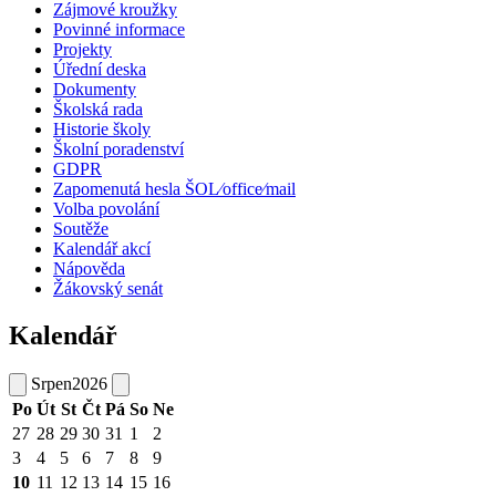
Zájmové kroužky
Povinné informace
Projekty
Úřední deska
Dokumenty
Školská rada
Historie školy
Školní poradenství
GDPR
Zapomenutá hesla ŠOL⁄office⁄mail
Volba povolání
Soutěže
Kalendář akcí
Nápověda
Žákovský senát
Kalendář
Srpen
2026
Po
Út
St
Čt
Pá
So
Ne
27
28
29
30
31
1
2
3
4
5
6
7
8
9
10
11
12
13
14
15
16