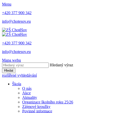
Menu
+420 377 900 342
info@chotesov.eu
+420 377 900 342
info@chotesov.eu
Mapa webu
Hledaný výraz
Hledat
rozšířené vyhledávání
Škola
O nás
Akce
Aktuality
Organizace školního roku 25⁄26
Zájmové kroužky
Povinné informace