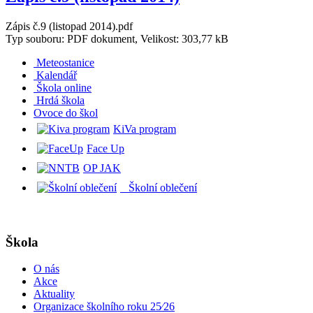
Zápis č.9 (listopad 2014).pdf
Typ souboru: PDF dokument, Velikost: 303,77 kB
Meteostanice
Kalendář
Škola online
Hrdá škola
O
voce do škol
KiVa program
Face Up
OP JAK
Školní oblečení
Škola
O nás
Akce
Aktuality
Organizace školního roku 25⁄26