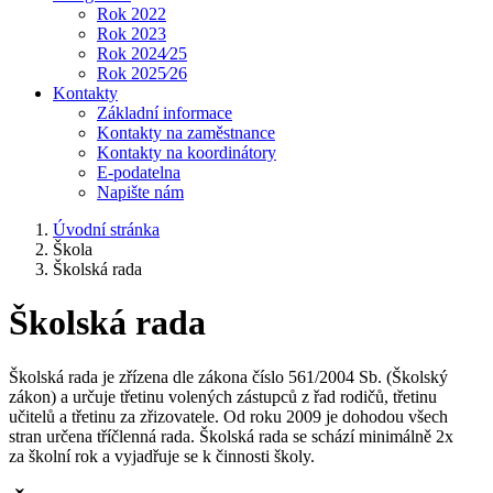
Rok 2022
Rok 2023
Rok 2024⁄25
Rok 2025⁄26
Kontakty
Základní informace
Kontakty na zaměstnance
Kontakty na koordinátory
E-podatelna
Napište nám
Úvodní stránka
Škola
Školská rada
Školská rada
Školská rada je zřízena dle zákona číslo 561/2004 Sb. (Školský
zákon) a určuje třetinu volených zástupců z řad rodičů, třetinu
učitelů a třetinu za zřizovatele. Od roku 2009 je dohodou všech
stran určena tříčlenná rada. Školská rada se schází minimálně 2x
za školní rok a vyjadřuje se k činnosti školy.