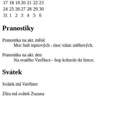
17
18
19
20
21
22
23
24
25
26
27
28
29
30
31
1
2
3
4
5
6
Pranostiky
Pranostika na akt. měsíc
Moc hub srpnových - moc vánic sněhových.
Pranostika na akt. den
Na svatého Vavřince - hop kobzole do hrnce.
Svátek
Svátek má
Vavřinec
Zítra má svátek
Zuzana