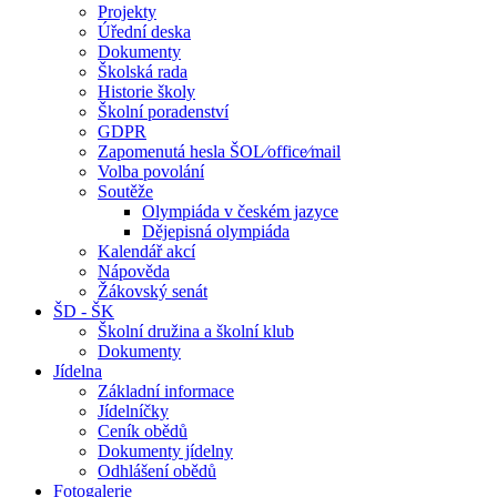
Projekty
Úřední deska
Dokumenty
Školská rada
Historie školy
Školní poradenství
GDPR
Zapomenutá hesla ŠOL⁄office⁄mail
Volba povolání
Soutěže
Olympiáda v českém jazyce
Dějepisná olympiáda
Kalendář akcí
Nápověda
Žákovský senát
ŠD - ŠK
Školní družina a školní klub
Dokumenty
Jídelna
Základní informace
Jídelníčky
Ceník obědů
Dokumenty jídelny
Odhlášení obědů
Fotogalerie