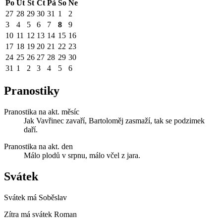
Po
Út
St
Čt
Pá
So
Ne
27
28
29
30
31
1
2
3
4
5
6
7
8
9
10
11
12
13
14
15
16
17
18
19
20
21
22
23
24
25
26
27
28
29
30
31
1
2
3
4
5
6
Pranostiky
Pranostika na akt. měsíc
Jak Vavřinec zavaří, Bartoloměj zasmaží, tak se podzimek
daří.
Pranostika na akt. den
Málo plodů v srpnu, málo včel z jara.
Svátek
Svátek má
Soběslav
Zítra má svátek
Roman