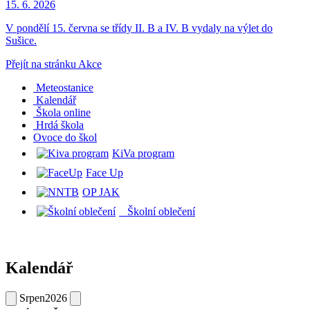
15. 6.
2026
V pondělí 15. června se třídy II. B a IV. B vydaly na výlet do
Sušice.
Přejít na stránku Akce
Meteostanice
Kalendář
Škola online
Hrdá škola
O
voce do škol
KiVa program
Face Up
OP JAK
Školní oblečení
Kalendář
Srpen
2026