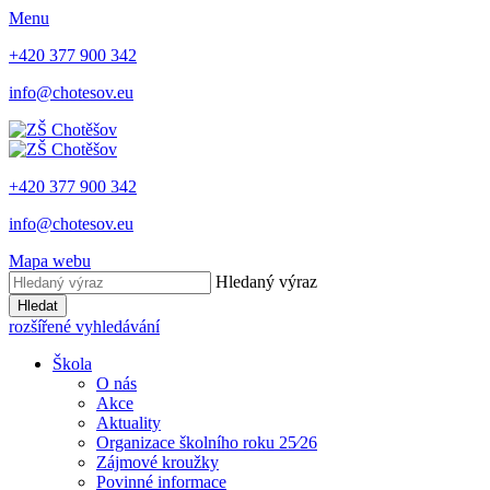
Menu
+420 377 900 342
info@chotesov.eu
+420 377 900 342
info@chotesov.eu
Mapa webu
Hledaný výraz
Hledat
rozšířené vyhledávání
Škola
O nás
Akce
Aktuality
Organizace školního roku 25⁄26
Zájmové kroužky
Povinné informace