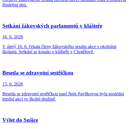
Hudební den.
Setkání žákovských parlamentů v klášteře
16. 6.
2026
V úterý 16. 6. čekala členy žákovského senátu akce s okolními
školami. Setkání se konalo v klášteře v Chotěšově.
Beseda se zdravotní sestřičkou
15. 6.
2026
Beseda se zdravotní sestřičkou paní Jirek Pavlíkovou byla poslední
letošní akcí ve školní družině.
Výlet do Sušice