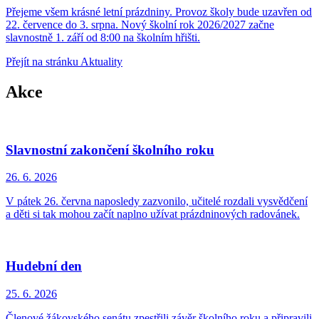
Přejeme všem krásné letní prázdniny. Provoz školy bude uzavřen od
22. července do 3. srpna. Nový školní rok 2026/2027 začne
slavnostně 1. září od 8:00 na školním hřišti.
Přejít na stránku Aktuality
Akce
Slavnostní zakončení školního roku
26. 6.
2026
V pátek 26. června naposledy zazvonilo, učitelé rozdali vysvědčení
a děti si tak mohou začít naplno užívat prázdninových radovánek.
Hudební den
25. 6.
2026
Členové žákovského senátu zpestřili závěr školního roku a připravili