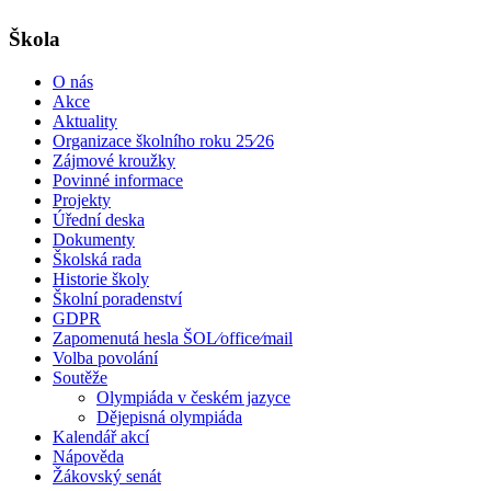
Škola
O nás
Akce
Aktuality
Organizace školního roku 25⁄26
Zájmové kroužky
Povinné informace
Projekty
Úřední deska
Dokumenty
Školská rada
Historie školy
Školní poradenství
GDPR
Zapomenutá hesla ŠOL⁄office⁄mail
Volba povolání
Soutěže
Olympiáda v českém jazyce
Dějepisná olympiáda
Kalendář akcí
Nápověda
Žákovský senát