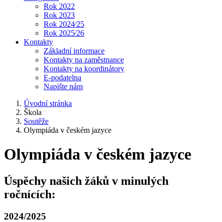
Rok 2022
Rok 2023
Rok 2024⁄25
Rok 2025⁄26
Kontakty
Základní informace
Kontakty na zaměstnance
Kontakty na koordinátory
E-podatelna
Napište nám
Úvodní stránka
Škola
Soutěže
Olympiáda v českém jazyce
Olympiáda v českém jazyce
Úspěchy našich žáků v minulých
ročnících:
2024/2025