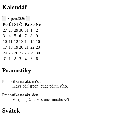
Kalendář
Srpen
2026
Po
Út
St
Čt
Pá
So
Ne
27
28
29
30
31
1
2
3
4
5
6
7
8
9
10
11
12
13
14
15
16
17
18
19
20
21
22
23
24
25
26
27
28
29
30
31
1
2
3
4
5
6
Pranostiky
Pranostika na akt. měsíc
Když pálí srpen, bude pálit i víno.
Pranostika na akt. den
V srpnu již nelze slunci mnoho věřit.
Svátek