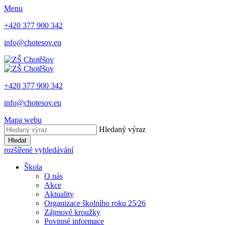
Menu
+420 377 900 342
info@chotesov.eu
+420 377 900 342
info@chotesov.eu
Mapa webu
Hledaný výraz
Hledat
rozšířené vyhledávání
Škola
O nás
Akce
Aktuality
Organizace školního roku 25⁄26
Zájmové kroužky
Povinné informace