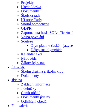
Projekty
Úřední deska
Dokumenty
Školská rada
Historie školy
Školní poradenství
GDPR
Zapomenutá hesla ŠOL⁄office⁄mail
Volba povolání
Soutěže
Olympiáda v českém jazyce
Dějepisná olympiáda
Kalendář akcí
Nápověda
Žákovský senát
ŠD - ŠK
Školní družina a školní klub
Dokumenty
Jídelna
Základní informace
Jídelníčky
Ceník obědů
Dokumenty jídelny
Odhlášení obědů
Fotogalerie