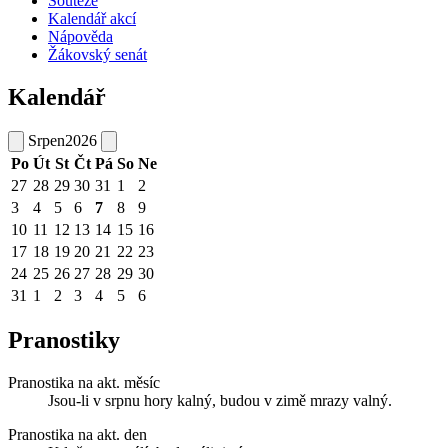
Soutěže
Kalendář akcí
Nápověda
Žákovský senát
Kalendář
Srpen
2026
Po
Út
St
Čt
Pá
So
Ne
27
28
29
30
31
1
2
3
4
5
6
7
8
9
10
11
12
13
14
15
16
17
18
19
20
21
22
23
24
25
26
27
28
29
30
31
1
2
3
4
5
6
Pranostiky
Pranostika na akt. měsíc
Jsou-li v srpnu hory kalný, budou v zimě mrazy valný.
Pranostika na akt. den