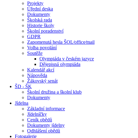
Projekty
Úřední deska
Dokumenty
Školská rada
Historie školy
Školní poradenství
GDPR
Zapomenutá hesla ŠOL⁄office⁄mail
Volba povolání
Soutěže
Olympiáda v českém jazyce
Dějepisná olympiáda
Kalendář akcí
Nápověda
Žákovský senát
ŠD - ŠK
Školní družina a školní klub
Dokumenty
Jídelna
Základní informace
Jídelníčky
Ceník obědů
Dokumenty jídelny
Odhlášení obědů
Fotogalerie