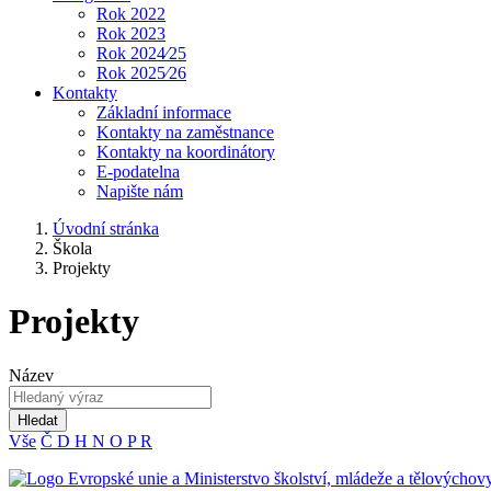
Rok 2022
Rok 2023
Rok 2024⁄25
Rok 2025⁄26
Kontakty
Základní informace
Kontakty na zaměstnance
Kontakty na koordinátory
E-podatelna
Napište nám
Úvodní stránka
Škola
Projekty
Projekty
Název
Hledat
Vše
Č
D
H
N
O
P
R