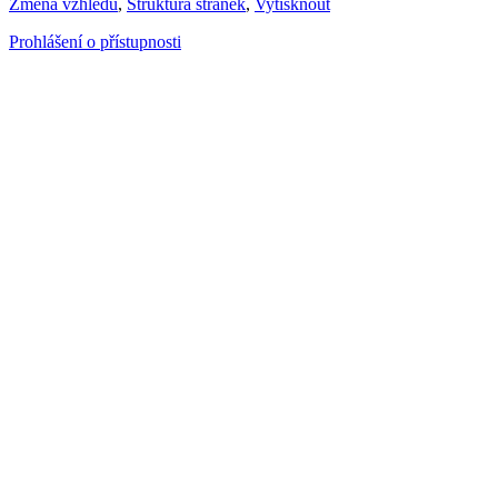
Změna vzhledu
,
Struktura stránek
,
Vytisknout
Prohlášení o přístupnosti