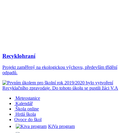
Recyklohraní
Projekt zaměřený na ekologickou výchovu, především třídění
odpadů.
Meteostanice
Kalendář
Škola online
Hrdá škola
O
voce do škol
KiVa program