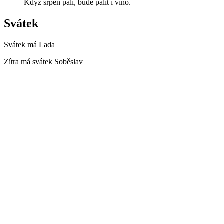
Když srpen pálí, bude pálit i víno.
Svátek
Svátek má
Lada
Zítra má svátek
Soběslav