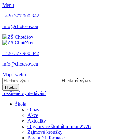
Menu
+420 377 900 342
info@chotesov.eu
+420 377 900 342
info@chotesov.eu
Mapa webu
Hledaný výraz
Hledat
rozšířené vyhledávání
Škola
O nás
Akce
Aktuality
Organizace školního roku 25⁄26
Zájmové kroužky
Povinné informace