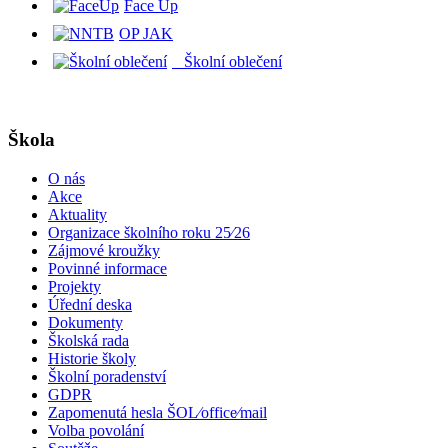
Face Up
OP JAK
Školní oblečení
Škola
O nás
Akce
Aktuality
Organizace školního roku 25⁄26
Zájmové kroužky
Povinné informace
Projekty
Úřední deska
Dokumenty
Školská rada
Historie školy
Školní poradenství
GDPR
Zapomenutá hesla ŠOL⁄office⁄mail
Volba povolání