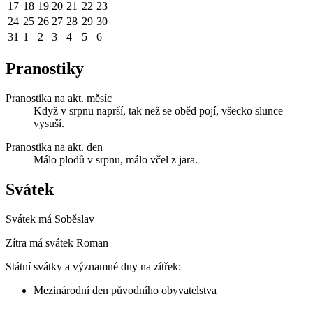
17
18
19
20
21
22
23
24
25
26
27
28
29
30
31
1
2
3
4
5
6
Pranostiky
Pranostika na akt. měsíc
Když v srpnu naprší, tak než se oběd pojí, všecko slunce
vysuší.
Pranostika na akt. den
Málo plodů v srpnu, málo včel z jara.
Svátek
Svátek má
Soběslav
Zítra má svátek
Roman
Státní svátky a významné dny na zítřek:
Mezinárodní den původního obyvatelstva