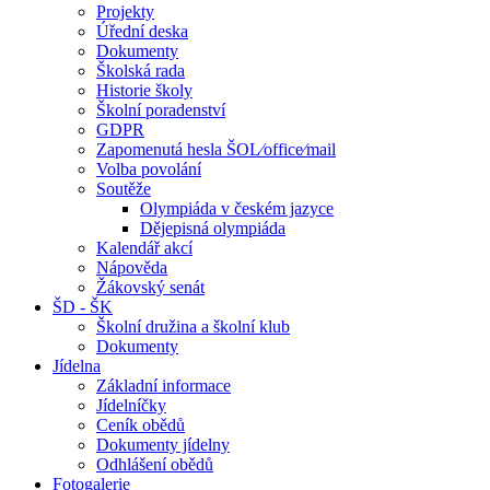
Projekty
Úřední deska
Dokumenty
Školská rada
Historie školy
Školní poradenství
GDPR
Zapomenutá hesla ŠOL⁄office⁄mail
Volba povolání
Soutěže
Olympiáda v českém jazyce
Dějepisná olympiáda
Kalendář akcí
Nápověda
Žákovský senát
ŠD - ŠK
Školní družina a školní klub
Dokumenty
Jídelna
Základní informace
Jídelníčky
Ceník obědů
Dokumenty jídelny
Odhlášení obědů
Fotogalerie