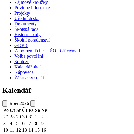
Zájmové kroužky
Povinné informace
Projekty
Úřední deska
Dokumenty
Školská rada
Historie školy
Školní poradenství
GDPR
Zapomenutá hesla ŠOL⁄office⁄mail
Volba povolání
Soutěže
Kalendář akcí
Nápověda
Žákovský senát
Kalendář
Srpen
2026
Po
Út
St
Čt
Pá
So
Ne
27
28
29
30
31
1
2
3
4
5
6
7
8
9
10
11
12
13
14
15
16