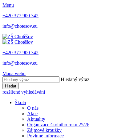
Menu
+420 377 900 342
info@chotesov.eu
+420 377 900 342
info@chotesov.eu
Mapa webu
Hledaný výraz
Hledat
rozšířené vyhledávání
Škola
O nás
Akce
Aktuality
Organizace školního roku 25⁄26
Zájmové kroužky
Povinné informace