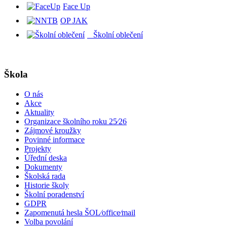
Face Up
OP JAK
Školní oblečení
Škola
O nás
Akce
Aktuality
Organizace školního roku 25⁄26
Zájmové kroužky
Povinné informace
Projekty
Úřední deska
Dokumenty
Školská rada
Historie školy
Školní poradenství
GDPR
Zapomenutá hesla ŠOL⁄office⁄mail
Volba povolání