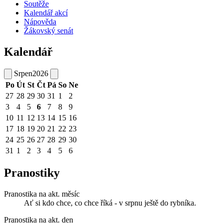
Soutěže
Kalendář akcí
Nápověda
Žákovský senát
Kalendář
Srpen
2026
Po
Út
St
Čt
Pá
So
Ne
27
28
29
30
31
1
2
3
4
5
6
7
8
9
10
11
12
13
14
15
16
17
18
19
20
21
22
23
24
25
26
27
28
29
30
31
1
2
3
4
5
6
Pranostiky
Pranostika na akt. měsíc
Ať si kdo chce, co chce říká - v srpnu ještě do rybníka.
Pranostika na akt. den