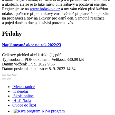
a úkolech, ale že je to také místo plné zábavy a pozitivní energie.
Registrujte se na
www.hrdaskola.cz
a my vám týden před každou
událostí pošleme připomínkový email včetně připraveného plakátu
na propagaci a tipy na aktivity pro daný den. Samotná realizace
a pojetí daného dne pak závisí pouze na vás.
Přílohy
Naplánované akce na rok 2022/23
Celkový přehled akcí k tisku (1).pdf
Typ souboru: PDF dokument, Velikost: 330,09 kB
Datum vložení:
17. 5. 2022 9:56
Datum poslední aktualizace:
8. 9. 2022 14:34
Meteostanice
Kalendář
Škola online
Hrdá škola
O
voce do škol
KiVa program