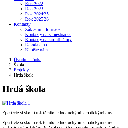
Rok 2022
Rok 2023
Rok 2024⁄25
Rok 2025⁄26
Kontakty
Základní informace
Kontakty na zaměstnance
Kontakty na koordinátory
E-podatelna
Napište nám
Úvodní stránka
Škola
Projekty
Hrdá škola
Hrdá škola
Zpestřete si školní rok těmito jednoduchými tematickými dny
Zpestřete si školní rok těmito jednoduchými tematickými dny
a ukažte svým žákům, že škola není jen o povinnostech, známkách