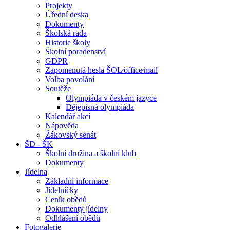
Projekty
Úřední deska
Dokumenty
Školská rada
Historie školy
Školní poradenství
GDPR
Zapomenutá hesla ŠOL⁄office⁄mail
Volba povolání
Soutěže
Olympiáda v českém jazyce
Dějepisná olympiáda
Kalendář akcí
Nápověda
Žákovský senát
ŠD - ŠK
Školní družina a školní klub
Dokumenty
Jídelna
Základní informace
Jídelníčky
Ceník obědů
Dokumenty jídelny
Odhlášení obědů
Fotogalerie