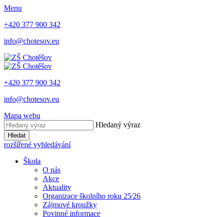
Menu
+420 377 900 342
info@chotesov.eu
+420 377 900 342
info@chotesov.eu
Mapa webu
Hledaný výraz
Hledat
rozšířené vyhledávání
Škola
O nás
Akce
Aktuality
Organizace školního roku 25⁄26
Zájmové kroužky
Povinné informace