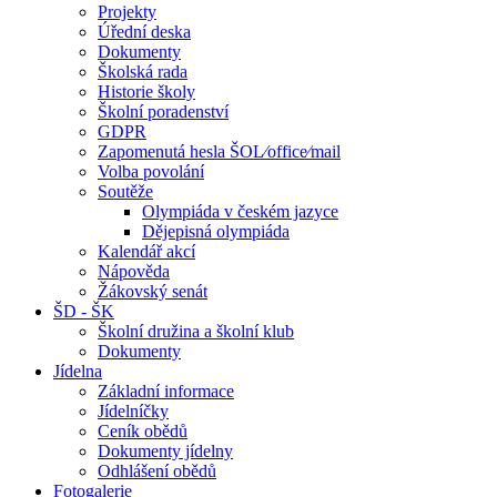
Projekty
Úřední deska
Dokumenty
Školská rada
Historie školy
Školní poradenství
GDPR
Zapomenutá hesla ŠOL⁄office⁄mail
Volba povolání
Soutěže
Olympiáda v českém jazyce
Dějepisná olympiáda
Kalendář akcí
Nápověda
Žákovský senát
ŠD - ŠK
Školní družina a školní klub
Dokumenty
Jídelna
Základní informace
Jídelníčky
Ceník obědů
Dokumenty jídelny
Odhlášení obědů
Fotogalerie