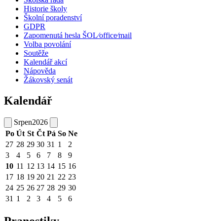
Historie školy
Školní poradenství
GDPR
Zapomenutá hesla ŠOL⁄office⁄mail
Volba povolání
Soutěže
Kalendář akcí
Nápověda
Žákovský senát
Kalendář
Srpen
2026
Po
Út
St
Čt
Pá
So
Ne
27
28
29
30
31
1
2
3
4
5
6
7
8
9
10
11
12
13
14
15
16
17
18
19
20
21
22
23
24
25
26
27
28
29
30
31
1
2
3
4
5
6
Pranostiky