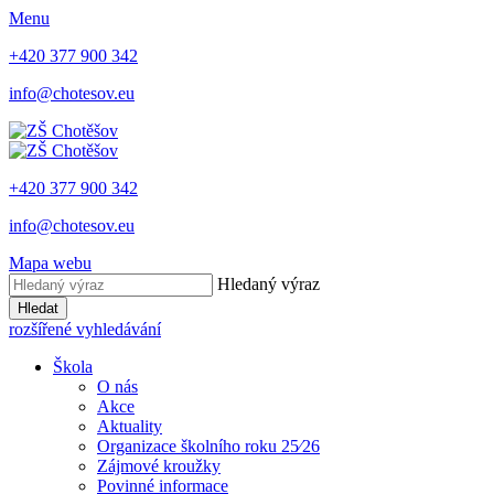
Menu
+420 377 900 342
info@chotesov.eu
+420 377 900 342
info@chotesov.eu
Mapa webu
Hledaný výraz
Hledat
rozšířené vyhledávání
Škola
O nás
Akce
Aktuality
Organizace školního roku 25⁄26
Zájmové kroužky
Povinné informace