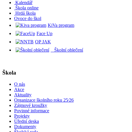
Kalendář
Škola online
Hrdá škola
O
voce do škol
KiVa program
Face Up
OP JAK
Školní oblečení
Škola
O nás
Akce
Aktuality
Organizace školního roku 25⁄26
Zájmové kroužky
Povinné informace
Projekty
Úřední deska
Dokumenty
Školská rada