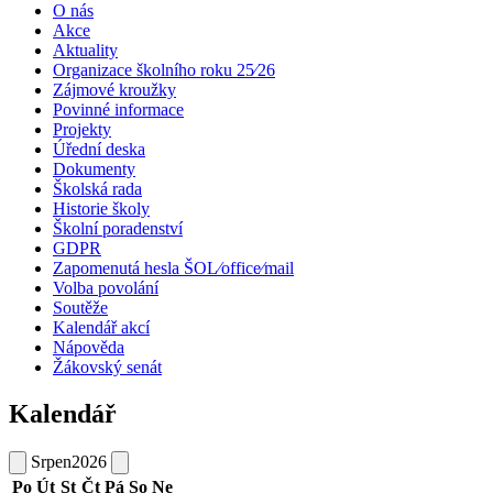
O nás
Akce
Aktuality
Organizace školního roku 25⁄26
Zájmové kroužky
Povinné informace
Projekty
Úřední deska
Dokumenty
Školská rada
Historie školy
Školní poradenství
GDPR
Zapomenutá hesla ŠOL⁄office⁄mail
Volba povolání
Soutěže
Kalendář akcí
Nápověda
Žákovský senát
Kalendář
Srpen
2026
Po
Út
St
Čt
Pá
So
Ne