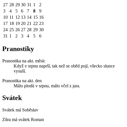
27
28
29
30
31
1
2
3
4
5
6
7
8
9
10
11
12
13
14
15
16
17
18
19
20
21
22
23
24
25
26
27
28
29
30
31
1
2
3
4
5
6
Pranostiky
Pranostika na akt. měsíc
Když v srpnu naprší, tak než se oběd pojí, všecko slunce
vysuší.
Pranostika na akt. den
Málo plodů v srpnu, málo včel z jara.
Svátek
Svátek má
Soběslav
Zítra má svátek
Roman