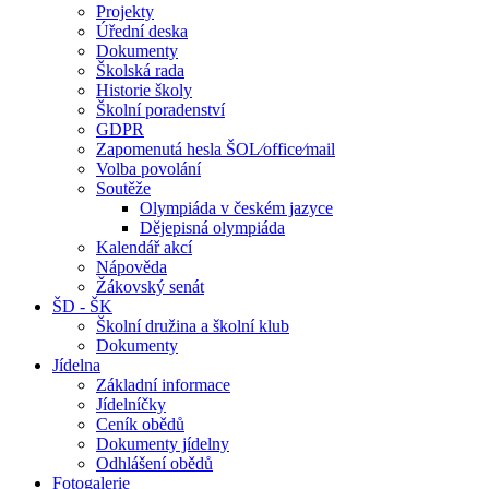
Projekty
Úřední deska
Dokumenty
Školská rada
Historie školy
Školní poradenství
GDPR
Zapomenutá hesla ŠOL⁄office⁄mail
Volba povolání
Soutěže
Olympiáda v českém jazyce
Dějepisná olympiáda
Kalendář akcí
Nápověda
Žákovský senát
ŠD - ŠK
Školní družina a školní klub
Dokumenty
Jídelna
Základní informace
Jídelníčky
Ceník obědů
Dokumenty jídelny
Odhlášení obědů
Fotogalerie