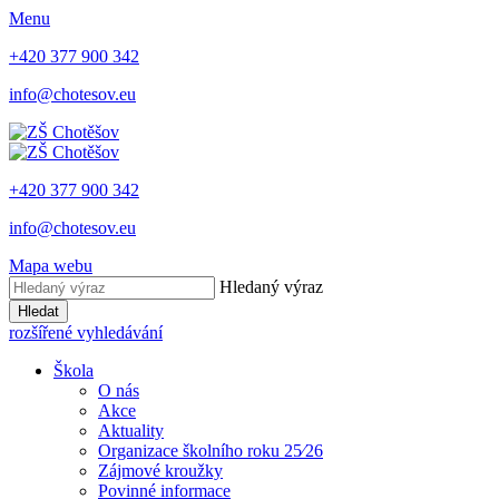
Menu
+420 377 900 342
info@chotesov.eu
+420 377 900 342
info@chotesov.eu
Mapa webu
Hledaný výraz
Hledat
rozšířené vyhledávání
Škola
O nás
Akce
Aktuality
Organizace školního roku 25⁄26
Zájmové kroužky
Povinné informace