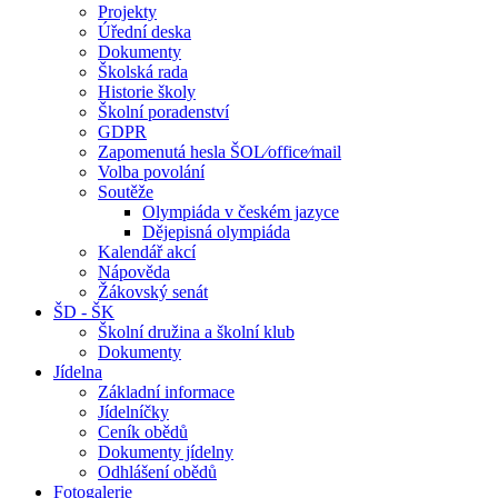
Projekty
Úřední deska
Dokumenty
Školská rada
Historie školy
Školní poradenství
GDPR
Zapomenutá hesla ŠOL⁄office⁄mail
Volba povolání
Soutěže
Olympiáda v českém jazyce
Dějepisná olympiáda
Kalendář akcí
Nápověda
Žákovský senát
ŠD - ŠK
Školní družina a školní klub
Dokumenty
Jídelna
Základní informace
Jídelníčky
Ceník obědů
Dokumenty jídelny
Odhlášení obědů
Fotogalerie