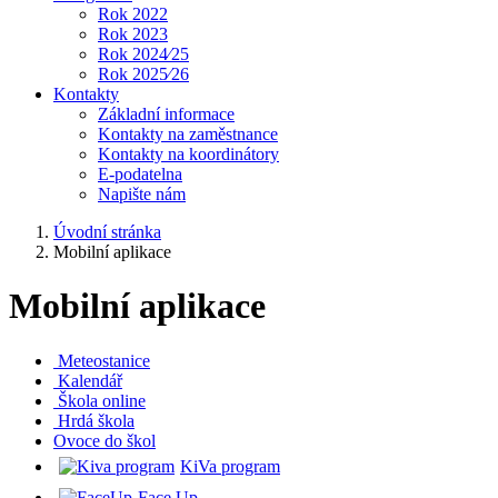
Rok 2022
Rok 2023
Rok 2024⁄25
Rok 2025⁄26
Kontakty
Základní informace
Kontakty na zaměstnance
Kontakty na koordinátory
E-podatelna
Napište nám
Úvodní stránka
Mobilní aplikace
Mobilní aplikace
Meteostanice
Kalendář
Škola online
Hrdá škola
O
voce do škol
KiVa program
Face Up