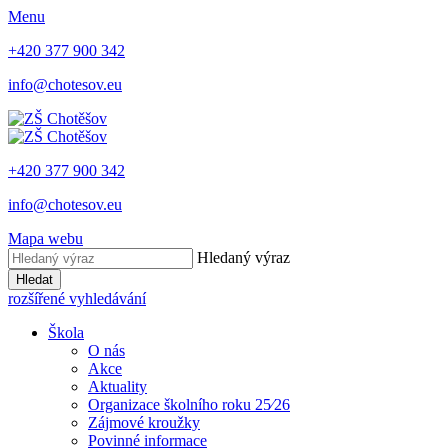
Menu
+420 377 900 342
info@chotesov.eu
+420 377 900 342
info@chotesov.eu
Mapa webu
Hledaný výraz
Hledat
rozšířené vyhledávání
Škola
O nás
Akce
Aktuality
Organizace školního roku 25⁄26
Zájmové kroužky
Povinné informace