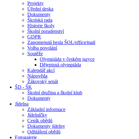
Projekty
Úřední deska
Dokumenty
Školská rada
Historie školy
Školní poradenství
GDPR
Zapomenutá hesla ŠOL⁄office⁄mail
Volba povolání
Soutěže
Olympiáda v českém jazyce
Dějepisná olympiáda
Kalendář akcí
Nápověda
Žákovský senát
ŠD - ŠK
Školní družina a školní klub
Dokumenty
Jídelna
Základní informace
Jídelníčky
Ceník obědů
Dokumenty jídelny
Odhlášení obědů
Fotogalerie