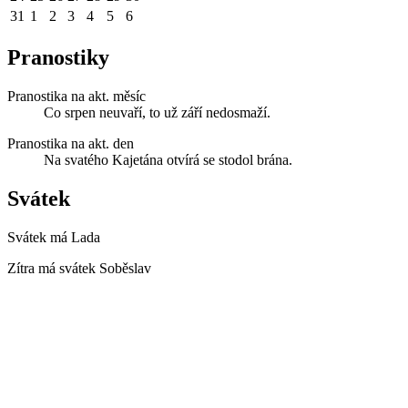
31
1
2
3
4
5
6
Pranostiky
Pranostika na akt. měsíc
Co srpen neuvaří, to už září nedosmaží.
Pranostika na akt. den
Na svatého Kajetána otvírá se stodol brána.
Svátek
Svátek má
Lada
Zítra má svátek
Soběslav