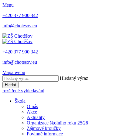
Menu
+420 377 900 342
info@chotesov.eu
+420 377 900 342
info@chotesov.eu
Mapa webu
Hledaný výraz
Hledat
rozšířené vyhledávání
Škola
O nás
Akce
Aktuality
Organizace školního roku 25⁄26
Zájmové kroužky
Povinné informace