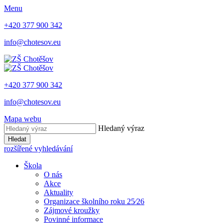
Menu
+420 377 900 342
info@chotesov.eu
+420 377 900 342
info@chotesov.eu
Mapa webu
Hledaný výraz
Hledat
rozšířené vyhledávání
Škola
O nás
Akce
Aktuality
Organizace školního roku 25⁄26
Zájmové kroužky
Povinné informace