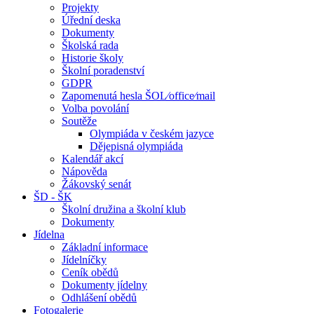
Projekty
Úřední deska
Dokumenty
Školská rada
Historie školy
Školní poradenství
GDPR
Zapomenutá hesla ŠOL⁄office⁄mail
Volba povolání
Soutěže
Olympiáda v českém jazyce
Dějepisná olympiáda
Kalendář akcí
Nápověda
Žákovský senát
ŠD - ŠK
Školní družina a školní klub
Dokumenty
Jídelna
Základní informace
Jídelníčky
Ceník obědů
Dokumenty jídelny
Odhlášení obědů
Fotogalerie