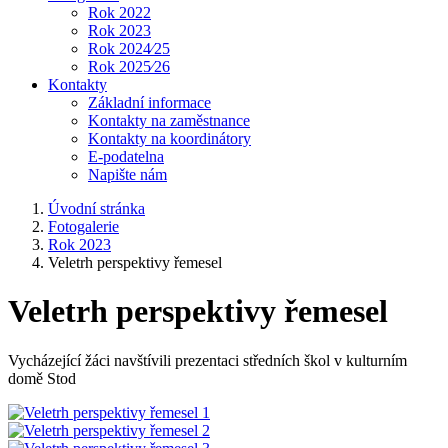
Rok 2022
Rok 2023
Rok 2024⁄25
Rok 2025⁄26
Kontakty
Základní informace
Kontakty na zaměstnance
Kontakty na koordinátory
E-podatelna
Napište nám
Úvodní stránka
Fotogalerie
Rok 2023
Veletrh perspektivy řemesel
Veletrh perspektivy řemesel
Vycházející žáci navštívili prezentaci středních škol v kulturním
domě Stod