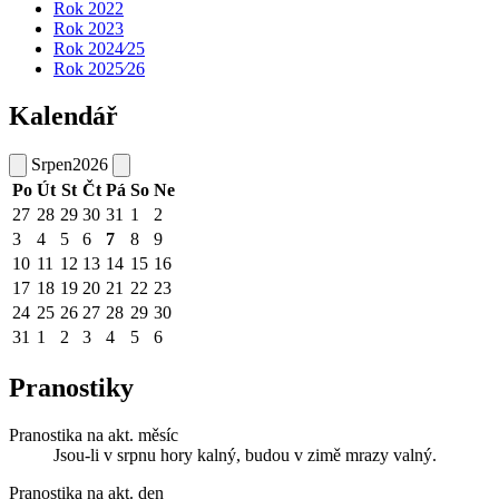
Rok 2022
Rok 2023
Rok 2024⁄25
Rok 2025⁄26
Kalendář
Srpen
2026
Po
Út
St
Čt
Pá
So
Ne
27
28
29
30
31
1
2
3
4
5
6
7
8
9
10
11
12
13
14
15
16
17
18
19
20
21
22
23
24
25
26
27
28
29
30
31
1
2
3
4
5
6
Pranostiky
Pranostika na akt. měsíc
Jsou-li v srpnu hory kalný, budou v zimě mrazy valný.
Pranostika na akt. den