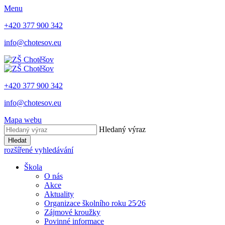
Menu
+420 377 900 342
info@chotesov.eu
+420 377 900 342
info@chotesov.eu
Mapa webu
Hledaný výraz
Hledat
rozšířené vyhledávání
Škola
O nás
Akce
Aktuality
Organizace školního roku 25⁄26
Zájmové kroužky
Povinné informace