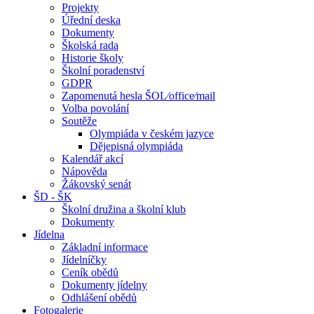
Projekty
Úřední deska
Dokumenty
Školská rada
Historie školy
Školní poradenství
GDPR
Zapomenutá hesla ŠOL⁄office⁄mail
Volba povolání
Soutěže
Olympiáda v českém jazyce
Dějepisná olympiáda
Kalendář akcí
Nápověda
Žákovský senát
ŠD - ŠK
Školní družina a školní klub
Dokumenty
Jídelna
Základní informace
Jídelníčky
Ceník obědů
Dokumenty jídelny
Odhlášení obědů
Fotogalerie