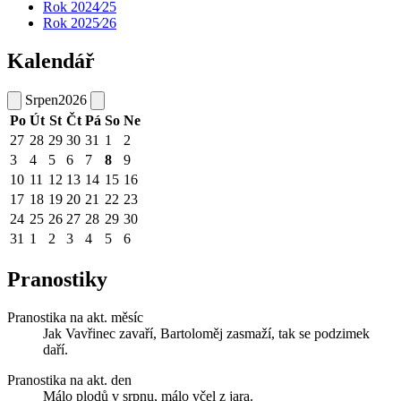
Rok 2024⁄25
Rok 2025⁄26
Kalendář
Srpen
2026
Po
Út
St
Čt
Pá
So
Ne
27
28
29
30
31
1
2
3
4
5
6
7
8
9
10
11
12
13
14
15
16
17
18
19
20
21
22
23
24
25
26
27
28
29
30
31
1
2
3
4
5
6
Pranostiky
Pranostika na akt. měsíc
Jak Vavřinec zavaří, Bartoloměj zasmaží, tak se podzimek
daří.
Pranostika na akt. den
Málo plodů v srpnu, málo včel z jara.