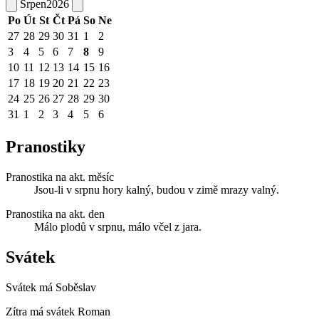
Srpen
2026
Po
Út
St
Čt
Pá
So
Ne
27
28
29
30
31
1
2
3
4
5
6
7
8
9
10
11
12
13
14
15
16
17
18
19
20
21
22
23
24
25
26
27
28
29
30
31
1
2
3
4
5
6
Pranostiky
Pranostika na akt. měsíc
Jsou-li v srpnu hory kalný, budou v zimě mrazy valný.
Pranostika na akt. den
Málo plodů v srpnu, málo včel z jara.
Svátek
Svátek má
Soběslav
Zítra má svátek
Roman