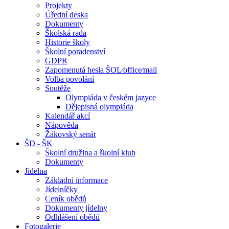
Projekty
Úřední deska
Dokumenty
Školská rada
Historie školy
Školní poradenství
GDPR
Zapomenutá hesla ŠOL⁄office⁄mail
Volba povolání
Soutěže
Olympiáda v českém jazyce
Dějepisná olympiáda
Kalendář akcí
Nápověda
Žákovský senát
ŠD - ŠK
Školní družina a školní klub
Dokumenty
Jídelna
Základní informace
Jídelníčky
Ceník obědů
Dokumenty jídelny
Odhlášení obědů
Fotogalerie