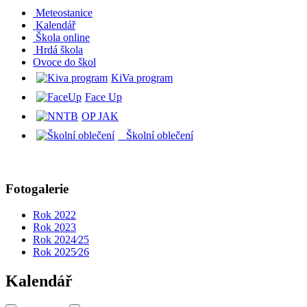
Meteostanice
Kalendář
Škola online
Hrdá škola
O
voce do škol
KiVa program
Face Up
OP JAK
Školní oblečení
Fotogalerie
Rok 2022
Rok 2023
Rok 2024⁄25
Rok 2025⁄26
Kalendář