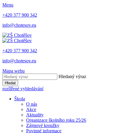
Menu
+420 377 900 342
info@chotesov.eu
+420 377 900 342
info@chotesov.eu
Mapa webu
Hledaný výraz
Hledat
rozšířené vyhledávání
Škola
O nás
Akce
Aktuality
Organizace školního roku 25⁄26
Zájmové kroužky
Povinné informace