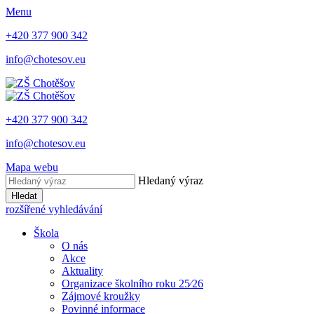
Menu
+420 377 900 342
info@chotesov.eu
+420 377 900 342
info@chotesov.eu
Mapa webu
Hledaný výraz
Hledat
rozšířené vyhledávání
Škola
O nás
Akce
Aktuality
Organizace školního roku 25⁄26
Zájmové kroužky
Povinné informace