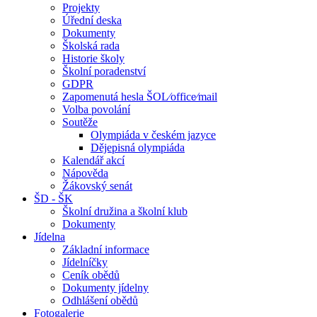
Projekty
Úřední deska
Dokumenty
Školská rada
Historie školy
Školní poradenství
GDPR
Zapomenutá hesla ŠOL⁄office⁄mail
Volba povolání
Soutěže
Olympiáda v českém jazyce
Dějepisná olympiáda
Kalendář akcí
Nápověda
Žákovský senát
ŠD - ŠK
Školní družina a školní klub
Dokumenty
Jídelna
Základní informace
Jídelníčky
Ceník obědů
Dokumenty jídelny
Odhlášení obědů
Fotogalerie