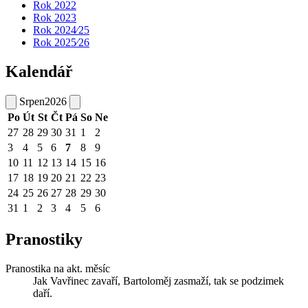
Rok 2022
Rok 2023
Rok 2024⁄25
Rok 2025⁄26
Kalendář
Srpen
2026
Po
Út
St
Čt
Pá
So
Ne
27
28
29
30
31
1
2
3
4
5
6
7
8
9
10
11
12
13
14
15
16
17
18
19
20
21
22
23
24
25
26
27
28
29
30
31
1
2
3
4
5
6
Pranostiky
Pranostika na akt. měsíc
Jak Vavřinec zavaří, Bartoloměj zasmaží, tak se podzimek
daří.