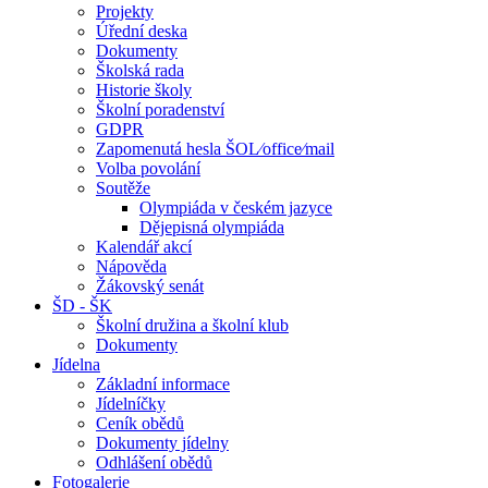
Projekty
Úřední deska
Dokumenty
Školská rada
Historie školy
Školní poradenství
GDPR
Zapomenutá hesla ŠOL⁄office⁄mail
Volba povolání
Soutěže
Olympiáda v českém jazyce
Dějepisná olympiáda
Kalendář akcí
Nápověda
Žákovský senát
ŠD - ŠK
Školní družina a školní klub
Dokumenty
Jídelna
Základní informace
Jídelníčky
Ceník obědů
Dokumenty jídelny
Odhlášení obědů
Fotogalerie