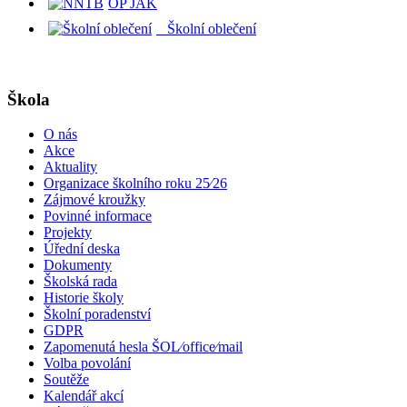
OP JAK
Školní oblečení
Škola
O nás
Akce
Aktuality
Organizace školního roku 25⁄26
Zájmové kroužky
Povinné informace
Projekty
Úřední deska
Dokumenty
Školská rada
Historie školy
Školní poradenství
GDPR
Zapomenutá hesla ŠOL⁄office⁄mail
Volba povolání
Soutěže
Kalendář akcí