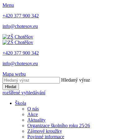
Menu
+420 377 900 342
info@chotesov.eu
+420 377 900 342
info@chotesov.eu
Mapa webu
Hledaný výraz
Hledat
rozšířené vyhledávání
Škola
O nás
Akce
Aktuality
Organizace školního roku 25⁄26
Zájmové kroužky
Povinné informace