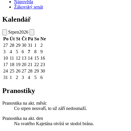
Nápověda
Žákovský senát
Kalendář
Srpen
2026
Po
Út
St
Čt
Pá
So
Ne
27
28
29
30
31
1
2
3
4
5
6
7
8
9
10
11
12
13
14
15
16
17
18
19
20
21
22
23
24
25
26
27
28
29
30
31
1
2
3
4
5
6
Pranostiky
Pranostika na akt. měsíc
Co srpen neuvaří, to už září nedosmaží.
Pranostika na akt. den
Na svatého Kajetána otvírá se stodol brána.