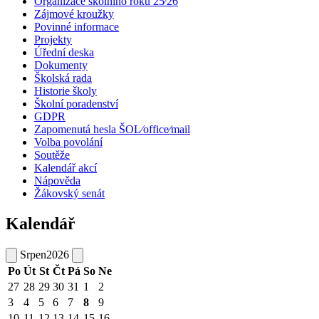
Organizace školního roku 25⁄26
Zájmové kroužky
Povinné informace
Projekty
Úřední deska
Dokumenty
Školská rada
Historie školy
Školní poradenství
GDPR
Zapomenutá hesla ŠOL⁄office⁄mail
Volba povolání
Soutěže
Kalendář akcí
Nápověda
Žákovský senát
Kalendář
Srpen
2026
Po
Út
St
Čt
Pá
So
Ne
27
28
29
30
31
1
2
3
4
5
6
7
8
9
10
11
12
13
14
15
16