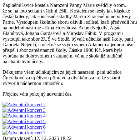
Zaplněné lavice kostela Narození Panny Marie svědčily o tom,
že se na toto setkání všichni těšili. Kostelem se nesly jak klasické
české koledy, tak současné skladby Marka Ztraceného nebo Ewy
Farne. Vystoupení školního sboru oživili i sólisté, kteří předvedli hru
na hudební nástroje - Ema Horvátová, Adam Nejedlý, Agáta
Blahútová, Johana Gardašová a Miroslav Fábik. V programu
vystoupil také sbor ZUŠ ve Stodě, bývalá učitelka naší školy, paní
Gabriela Nejedlá, společně se svým synem Adamem a jednou písní
přispěl i sbor zaměstnanců školy. Částku 1900 Kč, která byla
vybrána na dobrovolném vstupném, věnuje škola již tradičně
na charitativní účely.
Děkujeme všem účinkujícím za jejich nasazení, paní učitelce
Čmolíkové za trpělivou přípravu a divákům za to, že s námi
vytvořili nádhernou atmosféru.
Přejeme vám pokojný adventní čas.
Datum vložení:
12. 12. 2025 18:22