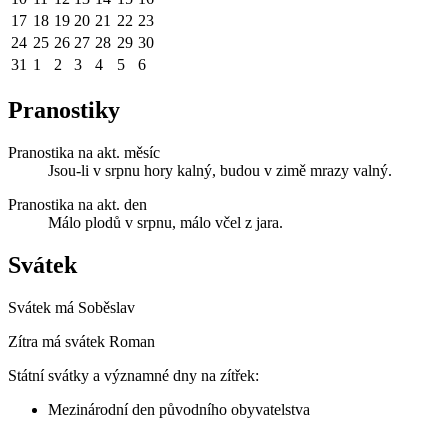
17
18
19
20
21
22
23
24
25
26
27
28
29
30
31
1
2
3
4
5
6
Pranostiky
Pranostika na akt. měsíc
Jsou-li v srpnu hory kalný, budou v zimě mrazy valný.
Pranostika na akt. den
Málo plodů v srpnu, málo včel z jara.
Svátek
Svátek má
Soběslav
Zítra má svátek
Roman
Státní svátky a významné dny na zítřek:
Mezinárodní den původního obyvatelstva