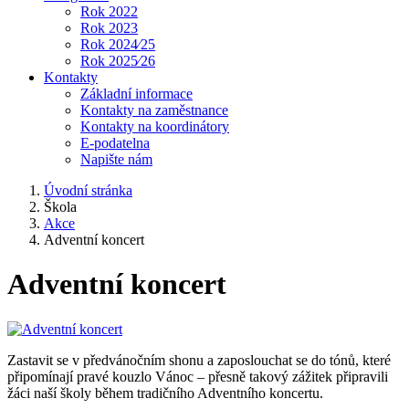
Rok 2022
Rok 2023
Rok 2024⁄25
Rok 2025⁄26
Kontakty
Základní informace
Kontakty na zaměstnance
Kontakty na koordinátory
E-podatelna
Napište nám
Úvodní stránka
Škola
Akce
Adventní koncert
Adventní koncert
Zastavit se v předvánočním shonu a zaposlouchat se do tónů, které
připomínají pravé kouzlo Vánoc – přesně takový zážitek připravili
žáci naší školy během tradičního Adventního koncertu.