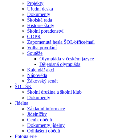
Projekty
Úřední deska
Dokumenty
Školská rada
Historie školy
Školní poradenství
GDPR
Zapomenutá hesla ŠOL⁄office⁄mail
Volba povolání
Soutěže
Olympiáda v českém jazyce
Dějepisná olympiáda
Kalendář akcí
Nápověda
Žákovský senát
ŠD - ŠK
Školní družina a školní klub
Dokumenty
Jídelna
Základní informace
Jídelníčky
Ceník obědů
Dokumenty jídelny
Odhlášení obědů
Fotogalerie