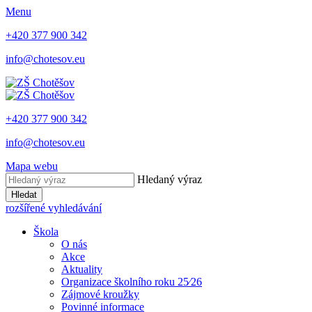
Menu
+420 377 900 342
info@chotesov.eu
+420 377 900 342
info@chotesov.eu
Mapa webu
Hledaný výraz
Hledat
rozšířené vyhledávání
Škola
O nás
Akce
Aktuality
Organizace školního roku 25⁄26
Zájmové kroužky
Povinné informace